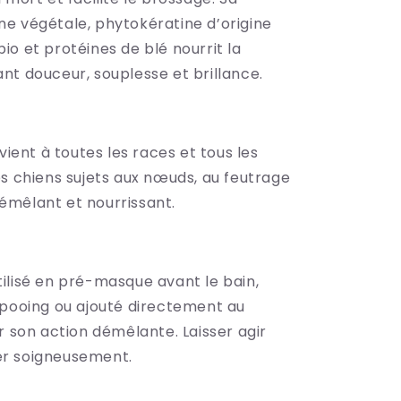
ne végétale, phytokératine d’origine
io et protéines de blé nourrit la
ant douceur, souplesse et brillance.
ient à toutes les races et tous les
les chiens sujets aux nœuds, au feutrage
démêlant et nourrissant.
tilisé en pré-masque avant le bain,
ooing ou ajouté directement au
son action démêlante. Laisser agir
er soigneusement.