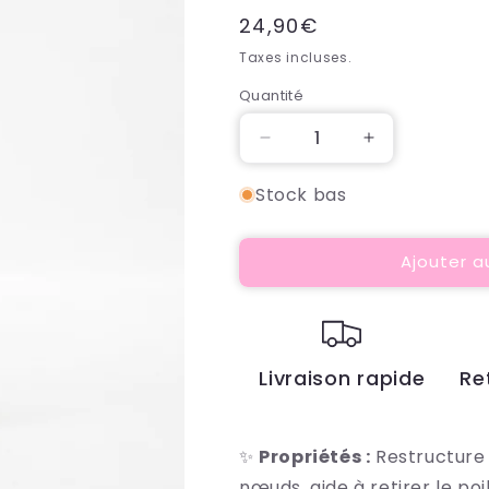
Prix
24,90€
habituel
Taxes incluses.
Quantité
Quantité
Réduire
Augmenter
la
la
Stock bas
quantité
quantité
de
de
Adieu
Adieu
Ajouter a
Ô
Ô
Nœuds
Nœuds
–
–
Masque
Masque
restructurant
restructurant
Livraison rapide
Re
&amp;
&amp;
démêlant
démêlant
✨
Propriétés :
Restructure 
nœuds, aide à retirer le poi