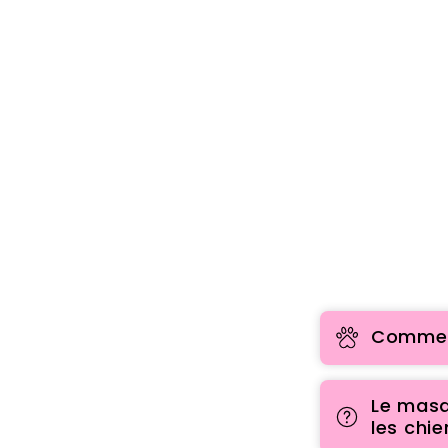
Comment
Le masq
les chie