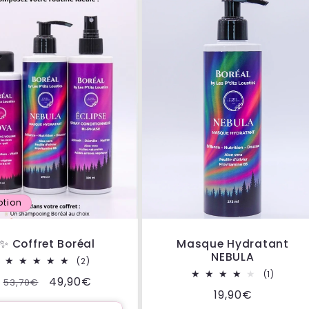
otion
✨ Coffret Boréal
Masque Hydratant
NEBULA
2
(2)
total
1
(1)
Prix
Prix
49,90€
53,70€
des
total
Prix
19,90€
critiques
des
habituel
promotionnel
critiqu