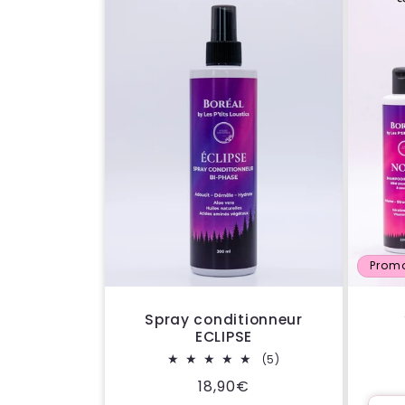
Prom
Spray conditionneur
ECLIPSE
5
(5)
total
Prix
18,90€
des
critiques