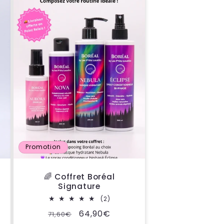
Promotion
🌈 Coffret Boréal
Signature
2
(2)
total
Prix
Prix
64,90€
71,60€
des
es
critiques