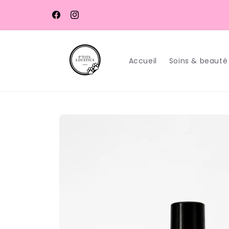
et
passer
au
Facebook
Instagram
contenu
Accueil
Soins & beauté
Passer aux
informations
produits