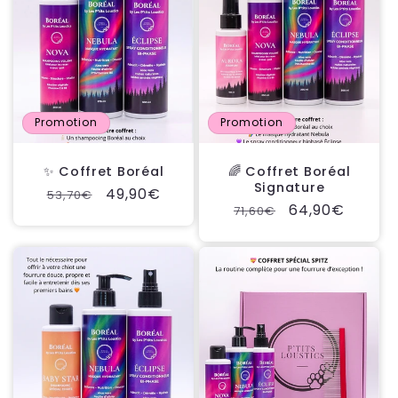
c
t
i
o
Promotion
Promotion
n
✨ Coffret Boréal
🌈 Coffret Boréal
Signature
Prix
Prix
49,90€
:
53,70€
Prix
Prix
64,90€
71,60€
habituel
promotionnel
habituel
promotionnel