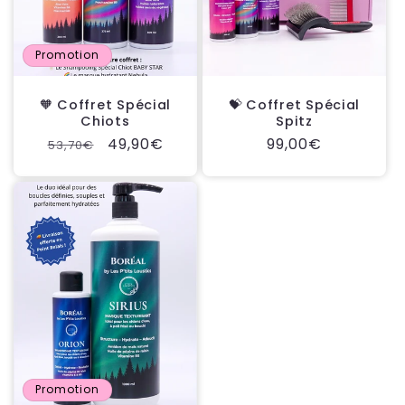
Promotion
🧡 Coffret Spécial
💝 Coffret Spécial
Chiots
Spitz
Prix
Prix
49,90€
Prix
99,00€
53,70€
habituel
promotionnel
habituel
Promotion