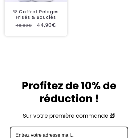
💚 Coffret Pelages
Frisés & Bouclés
Prix
Prix
44,90€
49,80€
habituel
promotionnel
Profitez de 10% de
réduction !
Sur votre première commande 🎁