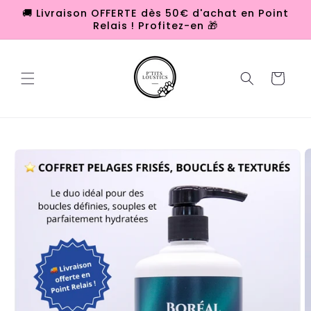
et
🚚 Livraison OFFERTE dès 50€ d'achat en Point
passer
Relais ! Profitez-en 🎁
au
contenu
Panier
Passer aux
informations
produits