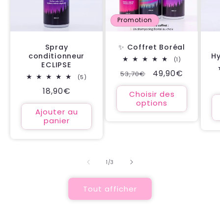
Promotion
Spray
✨ Coffret Boréal
conditionneur
H
1
(1)
ECLIPSE
total
Prix
Prix
49,90€
53,70€
des
5
(5)
critiques
habituel
promotionnel
total
Prix
18,90€
des
Choisir des
critiques
habituel
options
Ajouter au
panier
de
1
/
3
Tout afficher