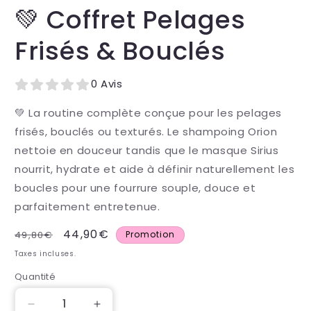
💚 Coffret Pelages
Frisés & Bouclés
0 Avis
💚 La routine complète conçue pour les pelages
frisés, bouclés ou texturés. Le shampoing Orion
nettoie en douceur tandis que le masque Sirius
nourrit, hydrate et aide à définir naturellement les
boucles pour une fourrure souple, douce et
parfaitement entretenue.
Prix
Prix
44,90€
49,80€
Promotion
habituel
promotionnel
Taxes incluses.
Quantité
Quantité
Réduire
Augmenter