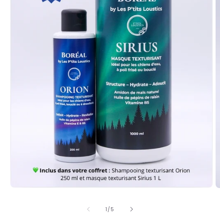
de
1
/
5