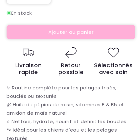
la
la
quantité
quantité
En stock
de
de
💚
💚
Ajouter au panier
Coffret
Coffret
Pelages
Pelages
Frisés
Frisés
&amp;
&amp;
Bouclés
Bouclés
Livraison
Retour
Sélectionnés
rapide
possible
avec soin
✨ Routine complète pour les pelages frisés,
bouclés ou texturés
🌿 Huile de pépins de raisin, vitamines E & B5 et
amidon de maïs naturel
⭐ Nettoie, hydrate, nourrit et définit les boucles
🐾 Idéal pour les chiens d’eau et les pelages
texturés