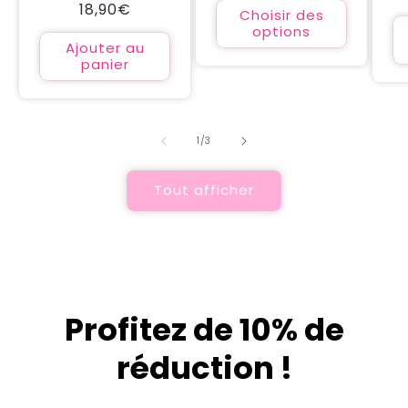
Prix
18,90€
des
Choisir des
critiques
habituel
options
Ajouter au
panier
de
1
/
3
Tout afficher
Profitez de 10% de
réduction !