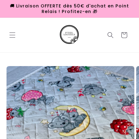
et
🚚 Livraison OFFERTE dès 50€ d'achat en Point
passer
Relais ! Profitez-en 🎁
au
contenu
Panier
Passer aux
informations
produits