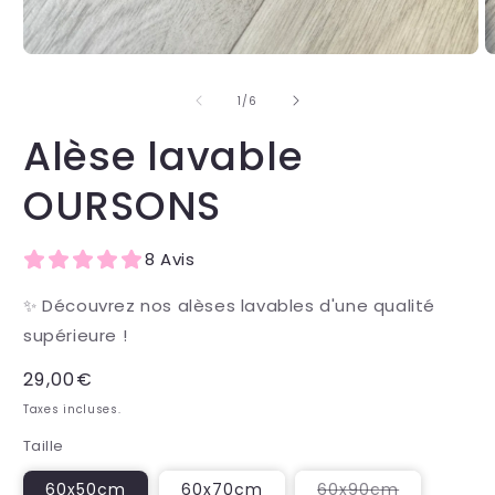
de
1
/
6
Alèse lavable
OURSONS
8 Avis
✨ Découvrez nos alèses lavables d'une qualité
supérieure !
Prix
29,00€
habituel
Taxes incluses.
Taille
Variante
60x50cm
60x70cm
60x90cm