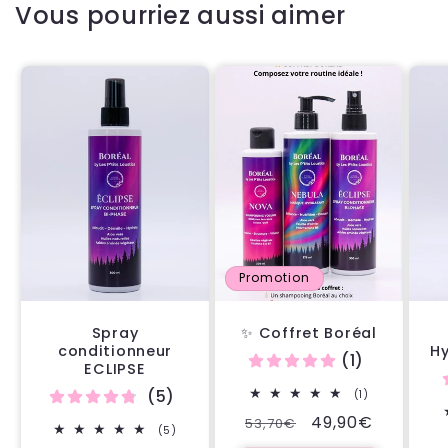
Vous pourriez aussi aimer
Promotion
Spray
✨ Coffret Boréal
conditionneur
H
(1)
ECLIPSE
(5)
1
(1)
total
Prix
Prix
49,90€
53,70€
des
5
(5)
critiques
habituel
promotionnel
total