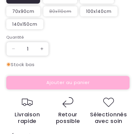
épuisée
ou
indisponibl
Variante
70x90cm
80x110cm
100x140cm
épuisée
ou
indisponible
140x150cm
Quantité
Quantité
Réduire
Augmenter
la
la
quantité
quantité
Stock bas
de
de
Alèse
Alèse
Ajouter au panier
lavable
lavable
OURSONS
OURSONS
Livraison
Retour
Sélectionnés
rapide
possible
avec soin