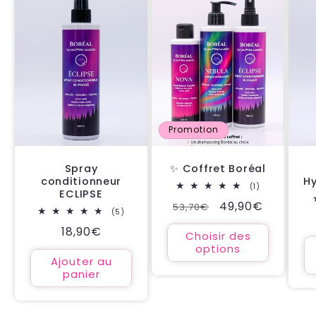
Promotion
Spray
✨ Coffret Boréal
conditionneur
H
1
(1)
ECLIPSE
total
Prix
Prix
49,90€
53,70€
des
5
(5)
critiques
habituel
promotionnel
total
Prix
18,90€
des
Choisir des
critiques
habituel
options
Ajouter au
panier