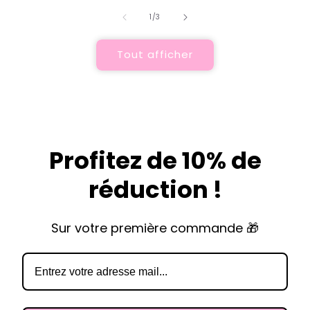
de
1
/
3
Tout afficher
Profitez de 10% de
réduction !
Sur votre première commande 🎁