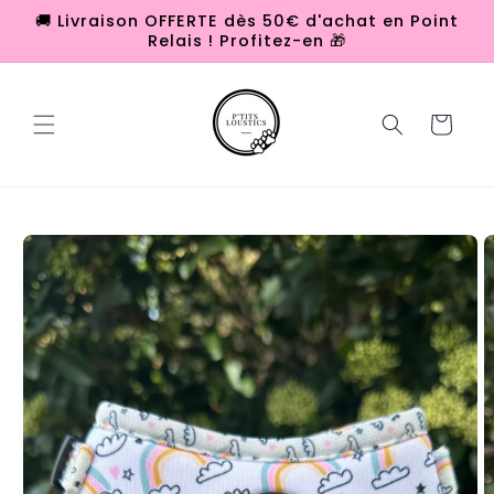
et
🚚 Livraison OFFERTE dès 50€ d'achat en Point
passer
Relais ! Profitez-en 🎁
au
contenu
Panier
Passer aux
informations
produits