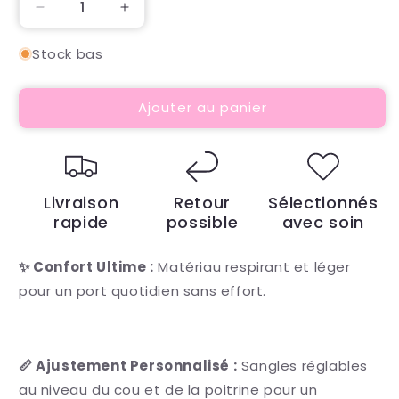
Réduire
Augmenter
la
la
quantité
quantité
Stock bas
de
de
Harnais
Harnais
Ajouter au panier
Girly
Girly
Rainbow
Rainbow
Livraison
Retour
Sélectionnés
rapide
possible
avec soin
✨ Confort Ultime :
Matériau respirant et léger
pour un port quotidien sans effort.
📏 Ajustement Personnalisé :
Sangles réglables
au niveau du cou et de la poitrine pour un