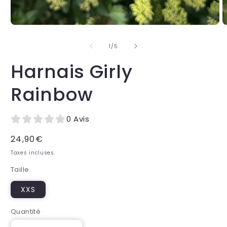
de
1
/
5
Harnais Girly
Rainbow
0 Avis
Prix
24,90€
habituel
Taxes incluses.
Taille
XXS
Quantité
Quantité