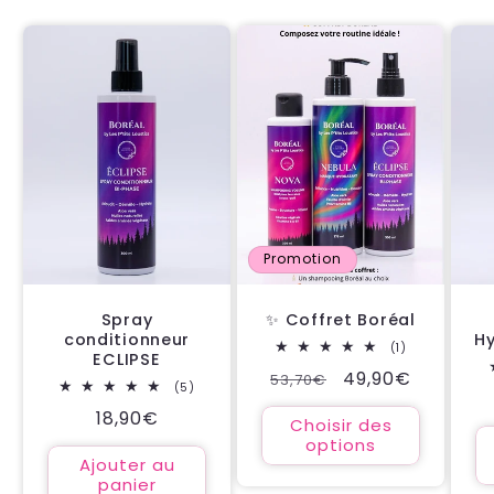
Promotion
Spray
✨ Coffret Boréal
conditionneur
H
1
(1)
ECLIPSE
total
Prix
Prix
49,90€
53,70€
des
5
(5)
critiques
habituel
promotionnel
total
Prix
18,90€
des
Choisir des
critiques
habituel
options
Ajouter au
panier