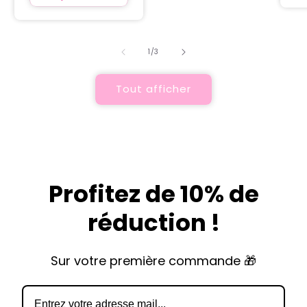
de
1
/
3
Tout afficher
Profitez de 10% de
réduction !
Sur votre première commande 🎁