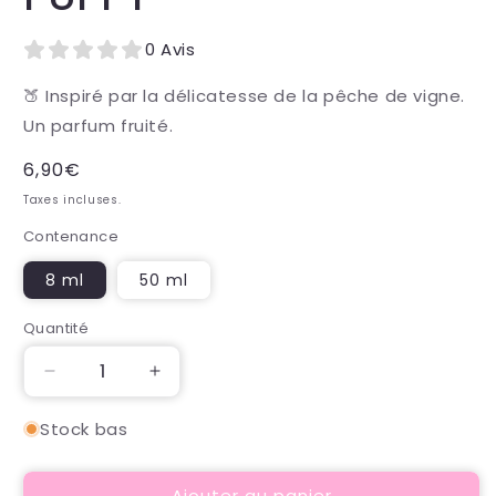
0 Avis
🍑 Inspiré par la délicatesse de la pêche de vigne.
Un parfum fruité.
Prix
6,90€
habituel
Taxes incluses.
Contenance
8 ml
50 ml
Quantité
Quantité
Réduire
Augmenter
la
la
quantité
quantité
Stock bas
de
de
Parfum
Parfum
Ajouter au panier