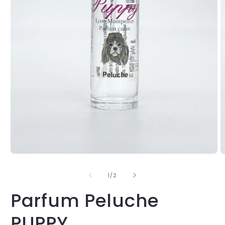
de
1
/
2
Parfum Peluche
PUPPY