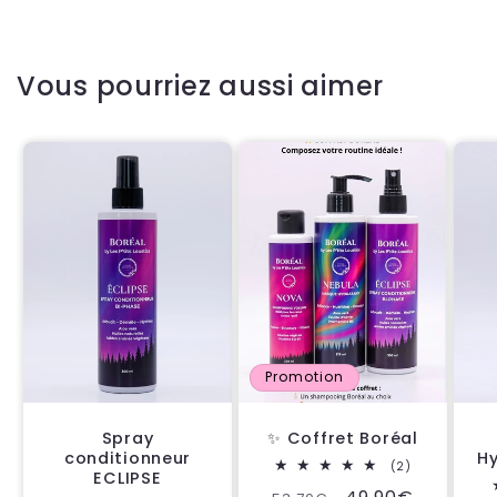
Vous pourriez aussi aimer
Promotion
Spray
✨ Coffret Boréal
conditionneur
H
2
(2)
ECLIPSE
total
des