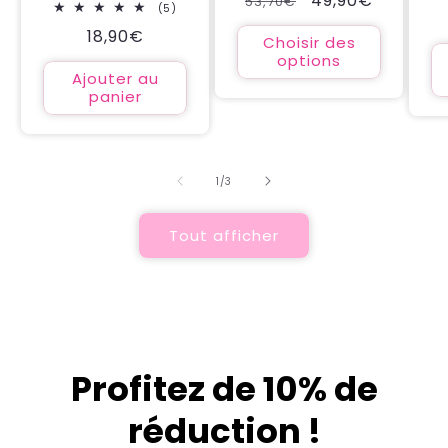
Prix
Prix
49,90€
53,70€
5
(5)
critiques
habituel
promotionnel
total
Prix
18,90€
des
Choisir des
critiques
habituel
options
Ajouter au
panier
de
1
/
3
Tout afficher
Profitez de 10% de
réduction !