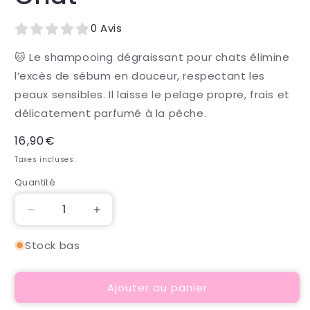
0 Avis
🐱 Le shampooing dégraissant pour chats élimine
l’excès de sébum en douceur, respectant les
peaux sensibles. Il laisse le pelage propre, frais et
délicatement parfumé à la pêche.
Prix
16,90€
habituel
Taxes incluses.
Quantité
Quantité
Réduire
Augmenter
la
la
quantité
quantité
Stock bas
de
de
Shampoing
Shampoing
Ajouter au panier
Spécial
Spécial
Chat
Chat