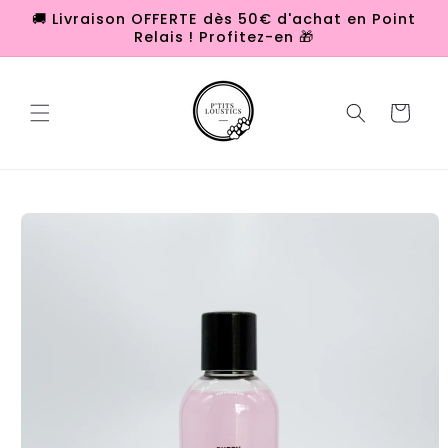
et
🚚 Livraison OFFERTE dès 50€ d'achat en Point
passer
Relais ! Profitez-en 🎁
au
contenu
Panier
Passer aux
informations
produits