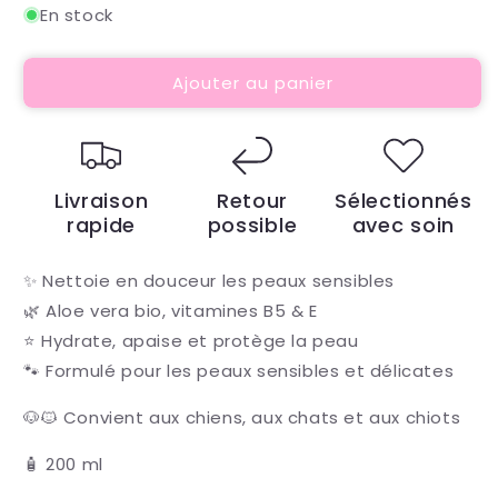
quantité
quantité
En stock
de
de
Shampooing
Shampooing
Ajouter au panier
pour
pour
Peaux
Peaux
Sensibles
Sensibles
HALO
HALO
Livraison
Retour
Sélectionnés
rapide
possible
avec soin
✨ Nettoie en douceur les peaux sensibles
🌿 Aloe vera bio, vitamines B5 & E
⭐ Hydrate, apaise et protège la peau
🐾 Formulé pour les peaux sensibles et délicates
🐶🐱 Convient aux chiens, aux chats et aux chiots
🧴 200 ml