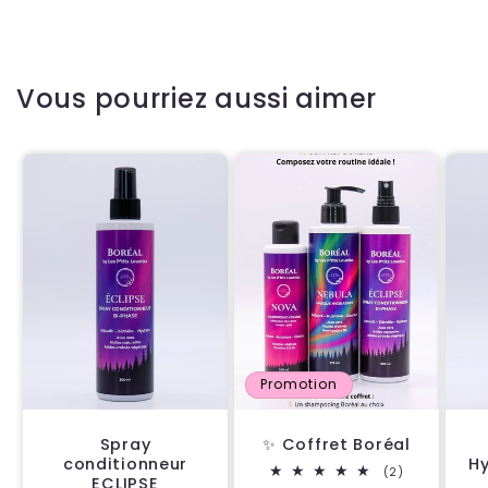
Vous pourriez aussi aimer
Promotion
Spray
✨ Coffret Boréal
conditionneur
H
2
(2)
ECLIPSE
total