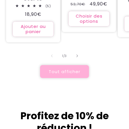
Prix
Prix
49,90€
53,70€
des
5
(5)
critiques
habituel
promotionnel
total
Prix
18,90€
des
Choisir des
critiques
habituel
options
Ajouter au
panier
de
1
/
3
Tout afficher
Profitez de 10% de
réduction !