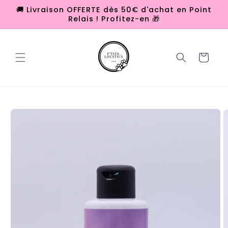
et
🚚 Livraison OFFERTE dès 50€ d'achat en Point
passer
Relais ! Profitez-en 🎁
au
contenu
Panier
Passer aux
informations
produits