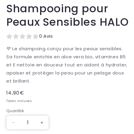
Shampooing pour
Peaux Sensibles HALO
0 Avis
💜 Le shampoing conçu pour les peaux sensibles.
Sa formule enrichie en aloe vera bio, vitamines B5
et E nettoie en douceur tout en aidant à hydrater,
apaiser et protéger la peau pour un pelage doux
et brillant.
Prix
14,90€
habituel
Taxes incluses.
Quantité
Quantité
Réduire
Augmenter
la
la