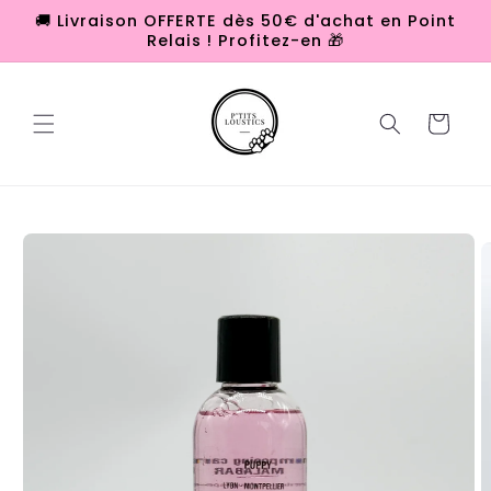
et
🚚 Livraison OFFERTE dès 50€ d'achat en Point
passer
Relais ! Profitez-en 🎁
au
contenu
Panier
Passer aux
informations
produits