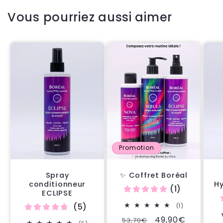
Vous pourriez aussi aimer
Promotion
Spray
✨ Coffret Boréal
conditionneur
H
(1)
ECLIPSE
(5)
1
(1)
total
Prix
Prix
49,90€
53,70€
des