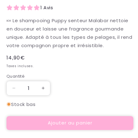
1 Avis
🍬 Le shampooing Puppy senteur Malabar nettoie
en douceur et laisse une fragrance gourmande
unique. Adapté à tous les types de pelages, il rend
votre compagnon propre et irrésistible.
Prix
14,90€
habituel
Taxes incluses.
Quantité
Quantité
Réduire
Augmenter
la
la
quantité
quantité
Stock bas
de
de
Shampoing
Shampoing
Ajouter au panier
Malabar
Malabar