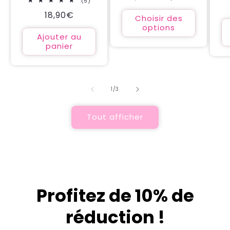
5
(5)
critiques
habituel
promotionnel
total
Prix
18,90€
des
Choisir des
critiques
habituel
options
Ajouter au
panier
de
1
/
3
Tout afficher
Profitez de 10% de
réduction !