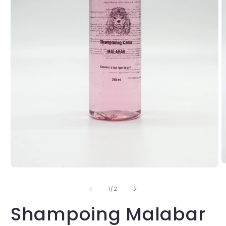
de
1
/
2
Shampoing Malabar